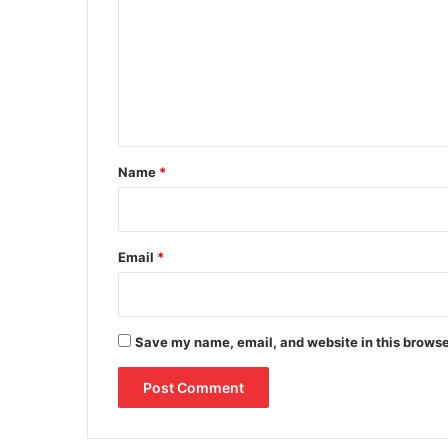
m
m
e
n
t
*
Name
*
Email
*
Save my name, email, and website in this browse