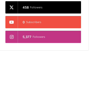
458
Followers
0
Subscribers
5,377
Followers