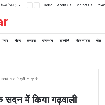
मुख्यमंत्री ने ऋषिकेश स्थित ट्रांजिट कैंप का किया औचक निरीक्षण
Home
About Us
Contact Us
Priva
ar
पंजाब
बिहार
हरयाणा
राजस्थान
राजनीति
सेहत स्पेशल
खेल
गढ़वाली फिल्म “रिखुली” का शुभारंभ
 सदन में किया गढ़वाली