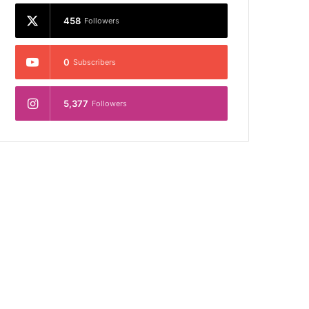
458
Followers
0
Subscribers
5,377
Followers