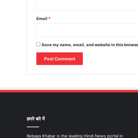
Email
*
Save my name, email, and website in this browse
हमारे बारे में
Bebaaq Khabar is the leading Hindi News portal in