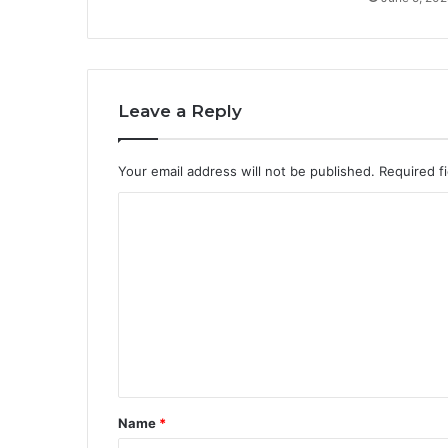
Leave a Reply
Your email address will not be published.
Required f
C
o
m
m
e
n
t
*
Name
*