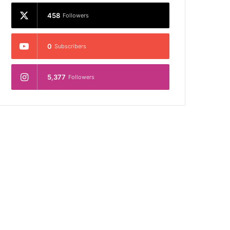
458
Followers
0
Subscribers
5,377
Followers