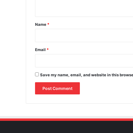
n
t
*
Name
*
Email
*
Save my name, email, and website in this browse