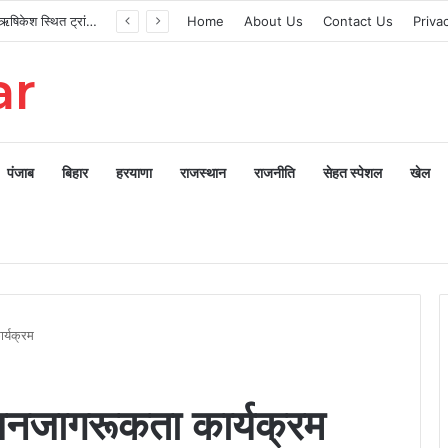
मुख्यमंत्री ने ऋषिकेश स्थित ट्रांजिट कैंप का किया औचक निरीक्षण
Home
About Us
Contact Us
Priva
ar
पंजाब
बिहार
हरयाणा
राजस्थान
राजनीति
सेहत स्पेशल
खेल
र्यक्रम
जनजागरूकता कार्यक्रम