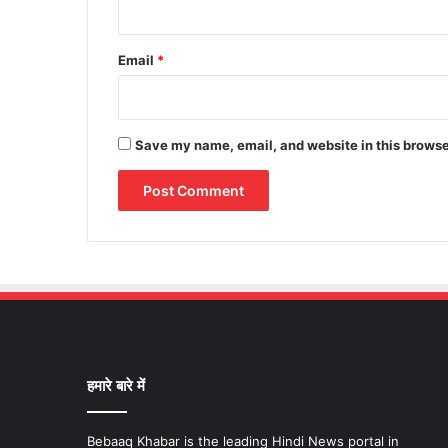
Email
*
Save my name, email, and website in this browse
हमारे बारे में
Bebaaq Khabar is the leading Hindi News portal in