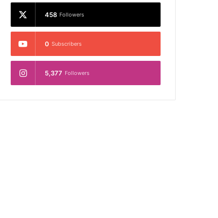
458
Followers
0
Subscribers
5,377
Followers