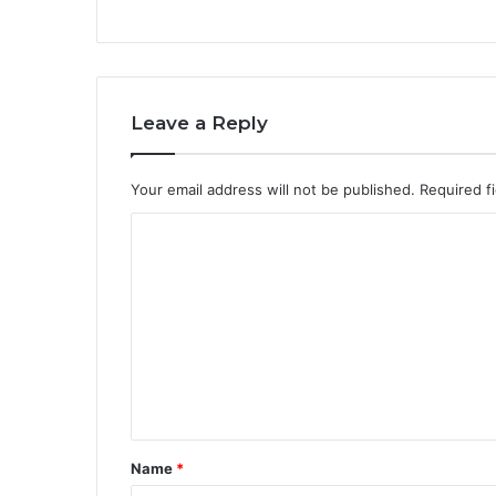
Leave a Reply
Your email address will not be published.
Required f
C
o
m
m
e
n
t
*
Name
*