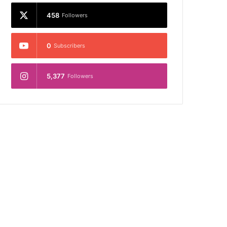
458
Followers
0
Subscribers
5,377
Followers