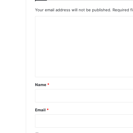
Your email address will not be published.
Required f
C
o
m
m
e
n
t
*
Name
*
Email
*