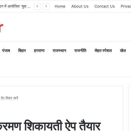
मुख्य सेवक सदन में आयोजित ‘युवा शक्ति संवाद’ में युवाओं ने साझा किए विचार, मुख्यमंत्री धामी बोले— युवाओं के सपनों को साकार करना सरकार की सर्वोच्च प्राथमिकता
Home
About Us
Contact Us
Priva
r
पंजाब
बिहार
हरयाणा
राजस्थान
राजनीति
सेहत स्पेशल
खेल
प तैयार करें
्रमण शिकायती ऐप तैयार