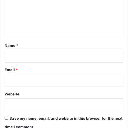
m
m
e
n
t
*
Name
*
Email
*
Website
Save my name, email, and website in this browser for the next
time I comment.