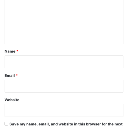
m
m
e
n
t
*
Name
*
Email
*
Website
Save my name, email, and website in this browser for the next