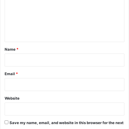
m
m
e
n
t
*
Name
*
Email
*
Website
Save my name, email, and website in this browser for the next