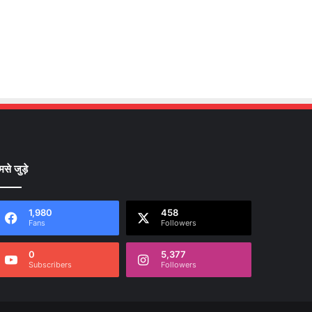
मसे जुड़े
1,980
458
Fans
Followers
0
5,377
Subscribers
Followers