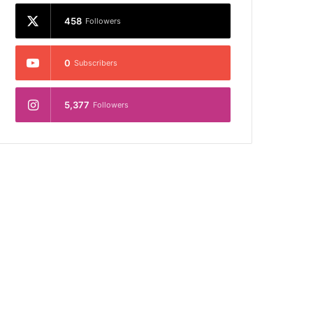
458
Followers
0
Subscribers
5,377
Followers