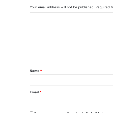
Your email address will not be published.
Required f
C
o
m
m
e
n
t
*
Name
*
Email
*