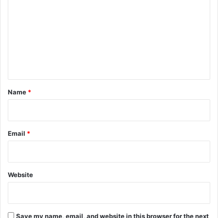
o
m
m
e
n
t
*
Name
*
Email
*
Website
Save my name, email, and website in this browser for the next