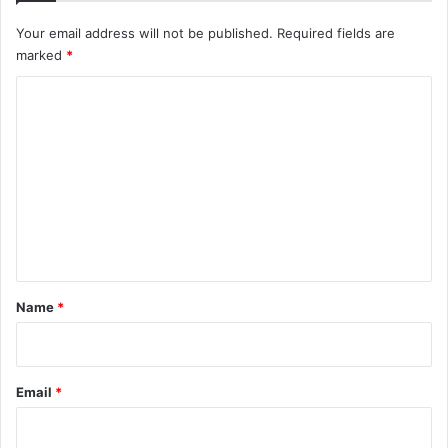
Your email address will not be published.
Required fields are
marked
*
C
o
m
m
e
n
t
*
Name
*
Email
*