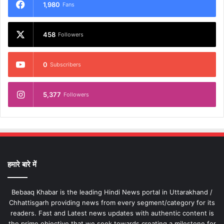
1,980
Fans
458
Followers
0
Subscribers
5,377
Followers
हमारे बारे में
Bebaaq Khabar is the leading Hindi News portal in Uttarakhand /
Chhattisgarh providing news from every segment/category for its
readers. Fast and Latest news updates with authentic content is
the prime objective that we seek towards creating a milestone for