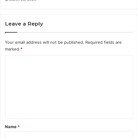
Leave a Reply
Your email address will not be published.
Required fields are
marked
*
C
o
m
m
e
n
t
*
Name
*