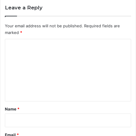
Leave a Reply
Your email address will not be published.
Required fields are
marked
*
C
o
m
m
e
n
t
*
Name
*
Email
*