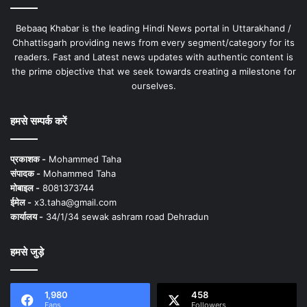
Bebaaq Khabar is the leading Hindi News portal in Uttarakhand /
Chhattisgarh providing news from every segment/category for its
readers. Fast and Latest news updates with authentic content is
the prime objective that we seek towards creating a milestone for
ourselves.
हमसे सम्पर्क करें
प्रकाशक -
Mohammed Taha
संपादक -
Mohammed Taha
मोबाइल -
8081373744
ईमेल -
x3.taha@gmail.com
कार्यालय -
34/1/34 sewak ashram road Dehradun
हमसे जुड़े
1,980
458
Fans
Followers