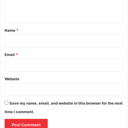
e
n
t
*
Name
*
Email
*
Website
Save my name, email, and website in this browser for the next
time I comment.