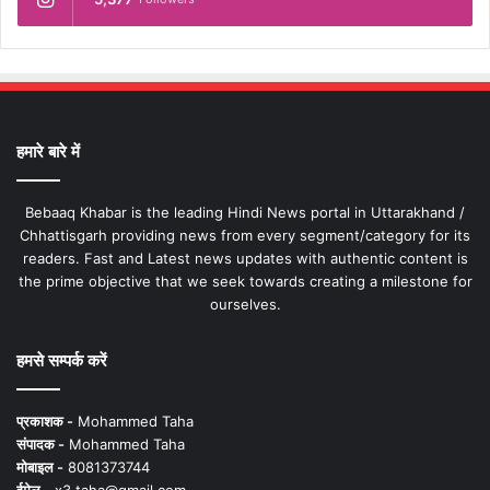
हमारे बारे में
Bebaaq Khabar is the leading Hindi News portal in Uttarakhand /
Chhattisgarh providing news from every segment/category for its
readers. Fast and Latest news updates with authentic content is
the prime objective that we seek towards creating a milestone for
ourselves.
हमसे सम्पर्क करें
प्रकाशक -
Mohammed Taha
संपादक -
Mohammed Taha
मोबाइल -
8081373744
ईमेल -
x3.taha@gmail.com