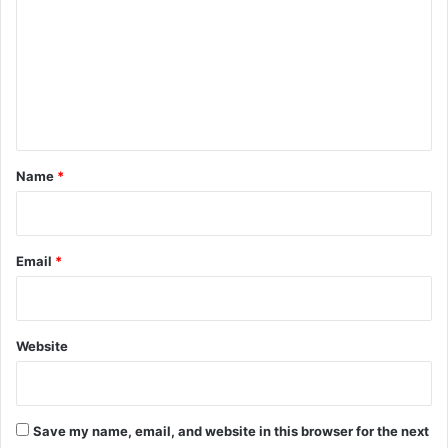
m
m
e
n
t
*
Name
*
Email
*
Website
Save my name, email, and website in this browser for the next