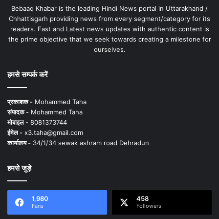
Bebaaq Khabar is the leading Hindi News portal in Uttarakhand /
Chhattisgarh providing news from every segment/category for its
readers. Fast and Latest news updates with authentic content is
the prime objective that we seek towards creating a milestone for
ourselves.
हमसे सम्पर्क करें
प्रकाशक -
Mohammed Taha
संपादक -
Mohammed Taha
मोबाइल -
8081373744
ईमेल -
x3.taha@gmail.com
कार्यालय -
34/1/34 sewak ashram road Dehradun
हमसे जुड़े
1,980
458
Fans
Followers