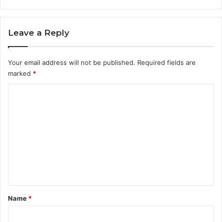
Leave a Reply
Your email address will not be published.
Required fields are
marked
*
C
o
m
m
e
n
t
*
Name
*