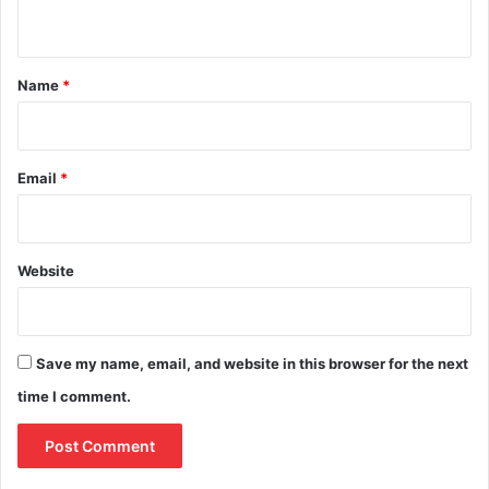
n
t
*
Name
*
Email
*
Website
Save my name, email, and website in this browser for the next
time I comment.