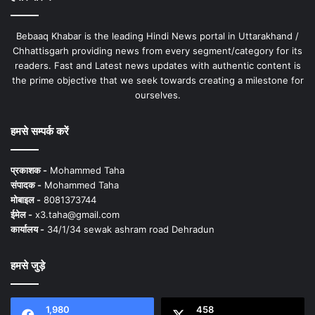
Bebaaq Khabar is the leading Hindi News portal in Uttarakhand /
Chhattisgarh providing news from every segment/category for its
readers. Fast and Latest news updates with authentic content is
the prime objective that we seek towards creating a milestone for
ourselves.
हमसे सम्पर्क करें
प्रकाशक -
Mohammed Taha
संपादक -
Mohammed Taha
मोबाइल -
8081373744
ईमेल -
x3.taha@gmail.com
कार्यालय -
34/1/34 sewak ashram road Dehradun
हमसे जुड़े
1,980
458