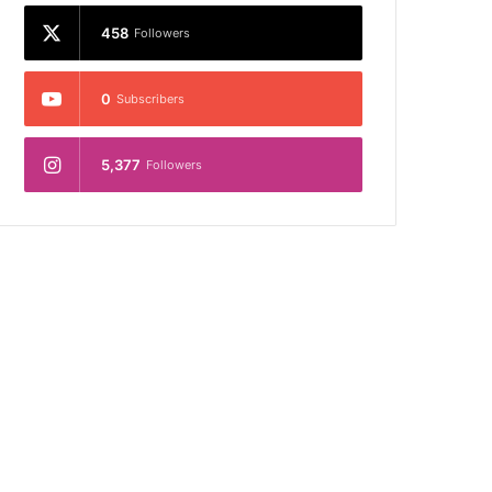
458
Followers
0
Subscribers
5,377
Followers