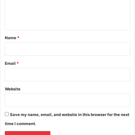
e
n
t
*
Name
*
Email
*
Website
Save my name, email, and website in this browser for the next
time I comment.