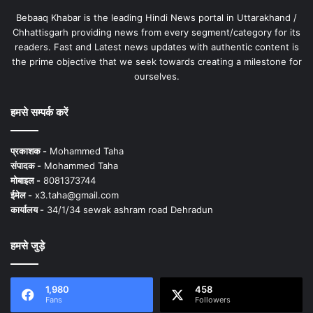
Bebaaq Khabar is the leading Hindi News portal in Uttarakhand /
Chhattisgarh providing news from every segment/category for its
readers. Fast and Latest news updates with authentic content is
the prime objective that we seek towards creating a milestone for
ourselves.
हमसे सम्पर्क करें
प्रकाशक -
Mohammed Taha
संपादक -
Mohammed Taha
मोबाइल -
8081373744
ईमेल -
x3.taha@gmail.com
कार्यालय -
34/1/34 sewak ashram road Dehradun
हमसे जुड़े
1,980
458
Fans
Followers