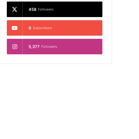
458
Followers
0
Subscribers
5,377
Followers