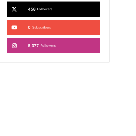
458
Followers
0
Subscribers
5,377
Followers