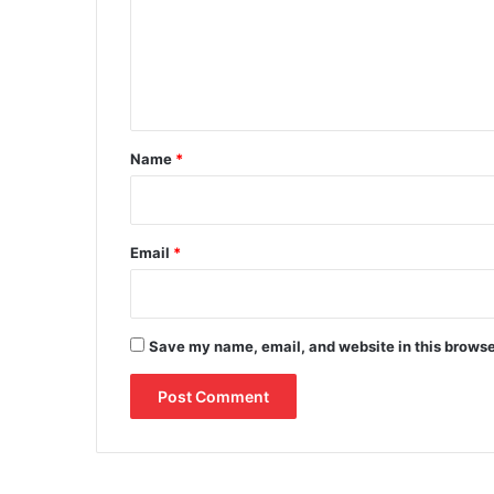
m
e
n
t
*
Name
*
Email
*
Save my name, email, and website in this browse