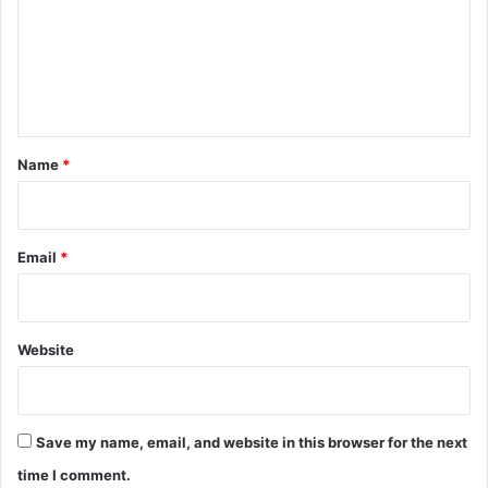
m
e
n
t
*
Name
*
Email
*
Website
Save my name, email, and website in this browser for the next
time I comment.