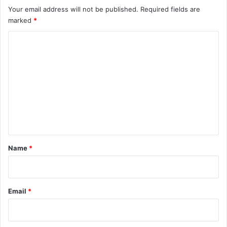
Your email address will not be published.
Required fields are
marked
*
C
o
m
m
e
n
t
*
Name
*
Email
*