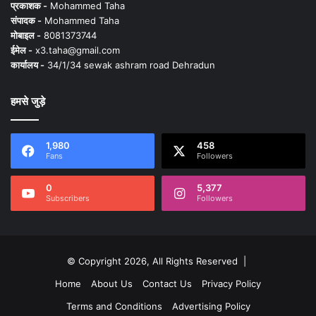
प्रकाशक -
Mohammed Taha
संपादक -
Mohammed Taha
मोबाइल -
8081373744
ईमेल -
x3.taha@gmail.com
कार्यालय -
34/1/34 sewak ashram road Dehradun
हमसे जुड़े
1,980
458
Fans
Followers
0
5,377
Subscribers
Followers
© Copyright 2026, All Rights Reserved |
Home
About Us
Contact Us
Privacy Policy
Terms and Conditions
Advertising Policy