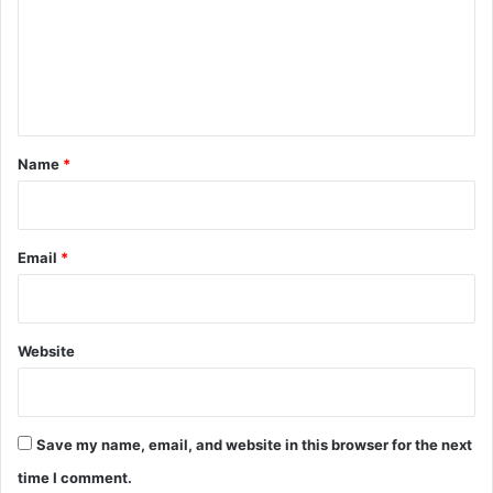
m
e
n
t
*
Name
*
Email
*
Website
Save my name, email, and website in this browser for the next
time I comment.