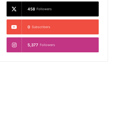
458
Followers
0
Subscribers
5,377
Followers