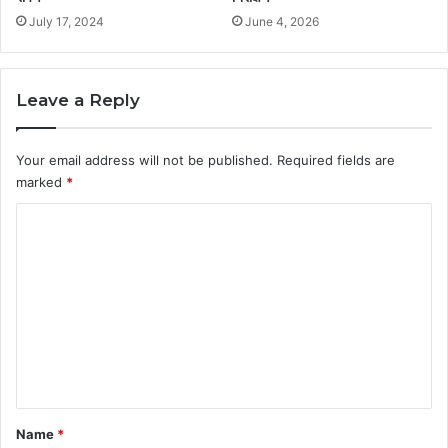
July 17, 2024
June 4, 2026
Leave a Reply
Your email address will not be published.
Required fields are
marked
*
C
o
m
m
e
n
t
*
Name
*