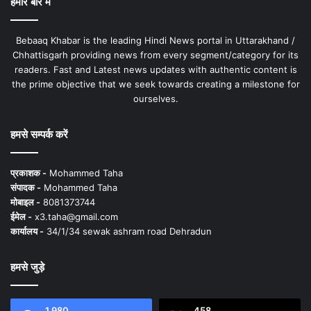
हमारे बारे में
Bebaaq Khabar is the leading Hindi News portal in Uttarakhand /
Chhattisgarh providing news from every segment/category for its
readers. Fast and Latest news updates with authentic content is
the prime objective that we seek towards creating a milestone for
ourselves.
हमसे सम्पर्क करें
प्रकाशक -
Mohammed Taha
संपादक -
Mohammed Taha
मोबाइल -
8081373744
ईमेल -
x3.taha@gmail.com
कार्यालय -
34/1/34 sewak ashram road Dehradun
हमसे जुड़े
1,980
458