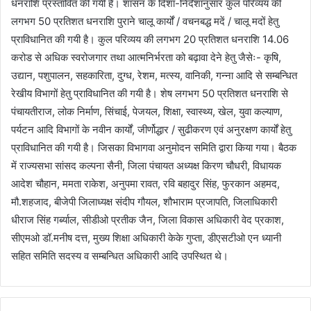
धनराशि प्रस्तावित की गयी है। शासन के दिशा-निर्देशानुसार कुल परिव्यय की
लगभग 50 प्रतिशत धनराशि पुराने चालू कार्यों / वचनबद्ध मदें / चालू मदों हेतु
प्राविधानित की गयी है। कुल परिव्यय की लगभग 20 प्रतिशत धनराशि 14.06
करोड से अधिक स्वरोजगार तथा आत्मनिर्भरता को बढ़ावा देने हेतु जैसेः- कृषि,
उद्यान, पशुपालन, सहकारिता, दुग्ध, रेशम, मत्स्य, वानिकी, गन्ना आदि से सम्बन्धित
रेखीय विभागों हेतु प्राविधानित की गयी है। शेष लगभग 50 प्रतिशत धनराशि से
पंचायतीराज, लोक निर्माण, सिंचाई, पेजयल, शिक्षा, स्वास्थ्य, खेल, युवा कल्याण,
पर्यटन आदि विभागों के नवीन कार्यों, जीर्णोद्धार / सुढीकरण एवं अनुरक्षण कार्यों हेतु
प्राविधानित की गयी है। जिसका विभागवा अनुमोदन समिति द्वारा किया गया। बैठक
में राज्यसभा सांसद कल्पना सैनी, जिला पंचायत अध्यक्ष किरण चौधरी, विधायक
आदेश चौहान, ममता राकेश, अनुपमा रावत, रवि बहादुर सिंह, फुरकान अहमद,
मौ.शहजाद, बीजेपी जिलाध्यक्ष संदीप गौयल, शौभाराम प्रजापति, जिलाधिकारी
धीराज सिंह गर्ब्याल, सीडीओ प्रतीक जैन, जिला विकास अधिकारी वेद प्रकाश,
सीएमओ डॉ.मनीष दत्त, मुख्य शिक्षा अधिकारी केके गुप्ता, डीएसटीओ एन ध्यानी
सहित समिति सदस्य व सम्बन्धित अधिकारी आदि उपस्थित थे।