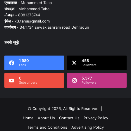
प्रकाशक -
Mohammed Taha
संपादक -
Mohammed Taha
मोबाइल -
8081373744
ईमेल -
x3.taha@gmail.com
कार्यालय -
34/1/34 sewak ashram road Dehradun
हमसे जुड़े
1,980
458
Fans
Followers
0
5,377
Subscribers
Followers
© Copyright 2026, All Rights Reserved |
Home
About Us
Contact Us
Privacy Policy
Terms and Conditions
Advertising Policy