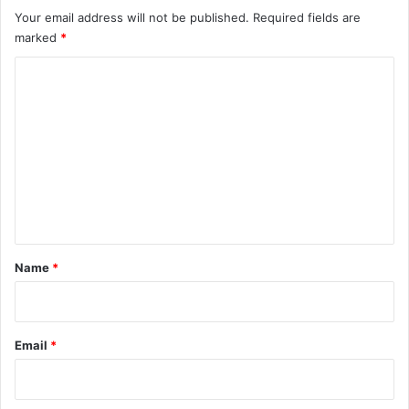
Your email address will not be published.
Required fields are
marked
*
C
o
m
m
e
n
t
*
Name
*
Email
*