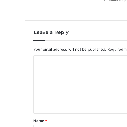
January 18,
Leave a Reply
Your email address will not be published.
Required f
C
o
m
m
e
n
t
*
Name
*