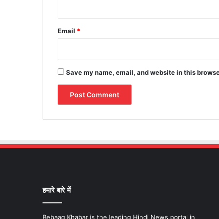
Email
*
Save my name, email, and website in this browse
हमारे बारे में
Bebaaq Khabar is the leading Hindi News portal in