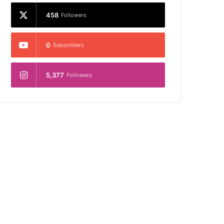
458
Followers
0
Subscribers
5,377
Followers