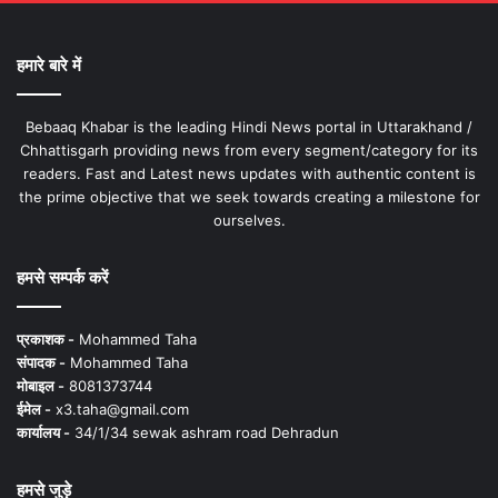
हमारे बारे में
Bebaaq Khabar is the leading Hindi News portal in Uttarakhand /
Chhattisgarh providing news from every segment/category for its
readers. Fast and Latest news updates with authentic content is
the prime objective that we seek towards creating a milestone for
ourselves.
हमसे सम्पर्क करें
प्रकाशक -
Mohammed Taha
संपादक -
Mohammed Taha
मोबाइल -
8081373744
ईमेल -
x3.taha@gmail.com
कार्यालय -
34/1/34 sewak ashram road Dehradun
हमसे जुड़े