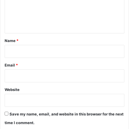
m
e
n
t
*
Name
*
Email
*
Website
Save my name, email, and website in this browser for the next
time I comment.