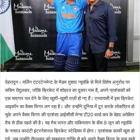
देहरादून। मर्लिन एंटरटेनमेन्‍ट के मैडम तुसाद न्‍यूयॉर्क से मिले विशेष अनुरोध पर
सचिन तेंदुलकर, जोकि क्रिकेट में शोहरत का दूसरा नाम हैं, अपने प्रशंसकों को
एक यादगार पल देने के लिए खुशी-खुशी राज़ी हो गए हैं। एनवायसी में इस क्रिकेट
आइकॉन का वैक्‍स फिगर लग रहा है। और उन्‍होंने दुनिया में टूर करके लोकप्रिय हो
चुके अपने वैक्‍स फिगर की प्रशंसा आईसीसी मेन्‍स टी20 वर्ल्‍ड कप के बे‍हद अपेक्षित
मैच से ठीक पहले की है। यह मैच भारत और पाकिस्‍तान के बीच 9 जून को न्‍यूयॉर्क
के नासाउ काउंटी इंटरनेशनल क्रिकेट स्‍टेडियम में होगा। प्रशंसक काफी खुश हो
गये, जब उन्‍होंने तेंदुलकर को खूबसूरत तरीके से बने अपने वैक्‍स फिगर के पास खड़े