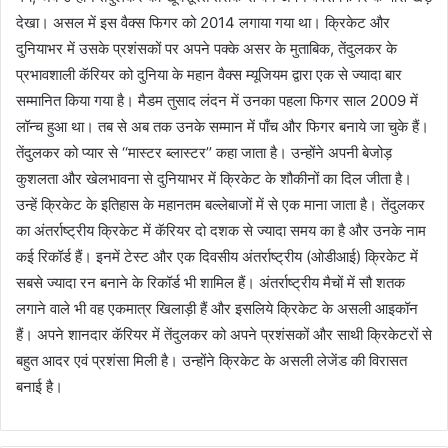
देखा। असल में इस वैक्‍स फिगर को 2014 लगाया गया था। क्रिकेट और
दुनियाभर में उसके प्रशंसकों पर अपने पक्‍के असर के मुताबिक, तेंदुलकर के
प्रभावशाली कॅरियर को दुनिया के महान वैक्‍स म्‍यूजियम द्वारा एक से ज्‍यादा बार
सम्‍मानित किया गया है। मैडम तुसाद लंदन में उनका पहला फिगर साल 2009 में
लॉन्‍च हुआ था। तब से अब तक उनके सम्‍मान में पाँच और फिगर बनाये जा चुके हैं।
तेंदुलकर को प्‍यार से ‘‘मास्‍टर ब्‍लास्‍टर’’ कहा जाता है। उन्‍होंने अपनी बेजोड़
कुशलता और खेलभावना से दुनियाभर में क्रिकेट के शौकीनों का दिल जीता है।
उन्‍हें क्रिकेट के इतिहास के महानतम बल्‍लेबाजों में से एक माना जाता है। तेंदुलकर
का अंतर्राष्‍ट्रीय क्रिकेट में कॅरियर दो दशक से ज्‍यादा समय का है और उनके नाम
कई रिकॉर्ड हैं। इनमें टेस्‍ट और एक दिवसीय अंतर्राष्‍ट्रीय (ओडीआई)‍ क्रिकेट में
सबसे ज्‍यादा रन बनाने के रिकॉर्ड भी शामिल हैं। अंतर्राष्‍ट्रीय मैचों में सौ शतक
लगाने वाले भी वह एकमात्र खिलाड़ी हैं और इसलिये क्रिकेट के असली आइकॉन
हैं। अपने शानदार कॅरियर में तेंदुलकर को अपने प्रशंसकों और साथी क्रिकेटरों से
बहुत आदर एवं प्रशंसा मिली है। उन्‍होंने क्रिकेट के असली लेजेंड की विरासत
बनाई है।