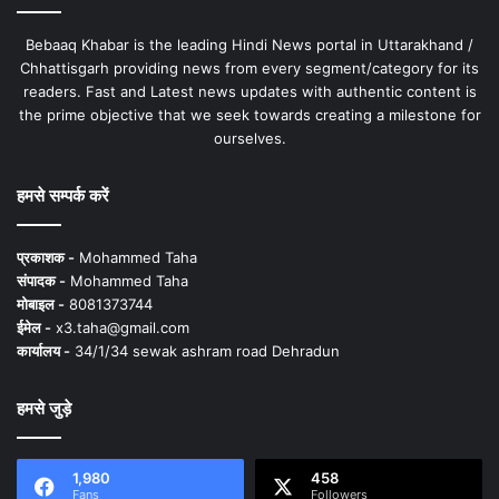
Bebaaq Khabar is the leading Hindi News portal in Uttarakhand /
Chhattisgarh providing news from every segment/category for its
readers. Fast and Latest news updates with authentic content is
the prime objective that we seek towards creating a milestone for
ourselves.
हमसे सम्पर्क करें
प्रकाशक -
Mohammed Taha
संपादक -
Mohammed Taha
मोबाइल -
8081373744
ईमेल -
x3.taha@gmail.com
कार्यालय -
34/1/34 sewak ashram road Dehradun
हमसे जुड़े
1,980
458
Fans
Followers