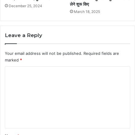
लेने शुरू किए
December 25, 2024
March 18, 2025
Leave a Reply
Your email address will not be published.
Required fields are
marked
*
C
o
m
m
e
n
t
*