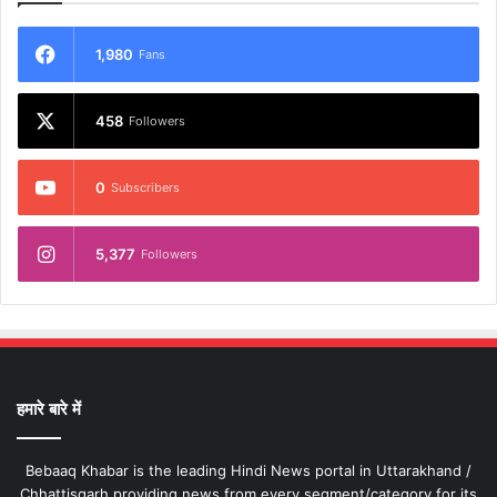
1,980
Fans
458
Followers
0
Subscribers
5,377
Followers
हमारे बारे में
Bebaaq Khabar is the leading Hindi News portal in Uttarakhand /
Chhattisgarh providing news from every segment/category for its