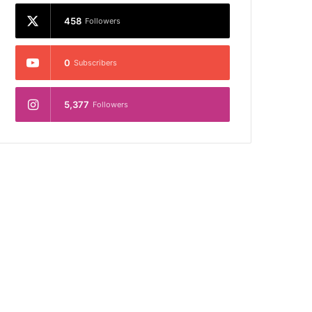
458
Followers
0
Subscribers
5,377
Followers