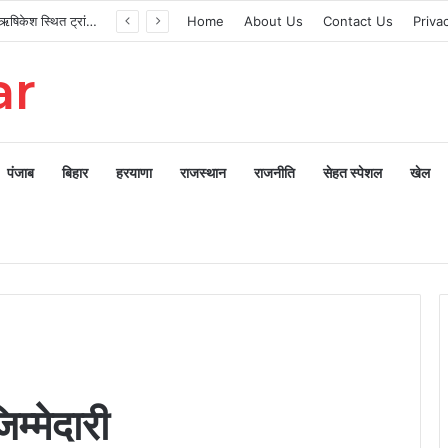
मुख्यमंत्री ने ऋषिकेश स्थित ट्रांजिट कैंप का किया औचक निरीक्षण
Home
About Us
Contact Us
Priva
ar
पंजाब
बिहार
हरयाणा
राजस्थान
राजनीति
सेहत स्पेशल
खेल
म्मेदारी