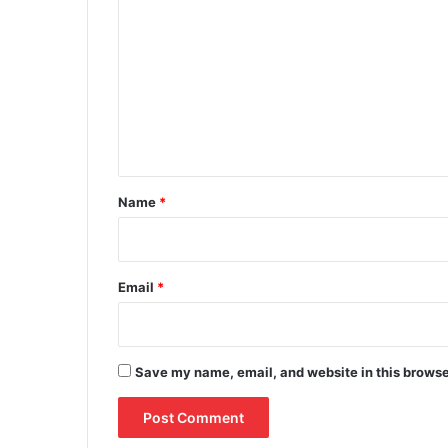
o
m
m
e
n
t
*
Name
*
Email
*
Save my name, email, and website in this browse