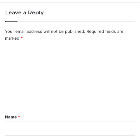
Leave a Reply
Your email address will not be published.
Required fields are
marked
*
C
o
m
m
e
n
t
*
Name
*