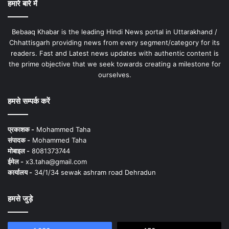
हमारे बारे में
Bebaaq Khabar is the leading Hindi News portal in Uttarakhand /
Chhattisgarh providing news from every segment/category for its
readers. Fast and Latest news updates with authentic content is
the prime objective that we seek towards creating a milestone for
ourselves.
हमसे सम्पर्क करें
प्रकाशक -
Mohammed Taha
संपादक -
Mohammed Taha
मोबाइल -
8081373744
ईमेल -
x3.taha@gmail.com
कार्यालय -
34/1/34 sewak ashram road Dehradun
हमसे जुड़े