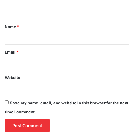
n
t
*
Name
*
Email
*
Website
Save my name, email, and website in this browser for the next
time I comment.