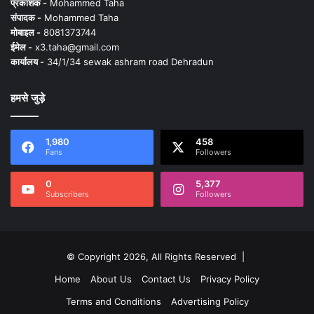
प्रकाशक -
Mohammed Taha
संपादक -
Mohammed Taha
मोबाइल -
8081373744
ईमेल -
x3.taha@gmail.com
कार्यालय -
34/1/34 sewak ashram road Dehradun
हमसे जुड़े
1,980
458
Fans
Followers
0
5,377
Subscribers
Followers
© Copyright 2026, All Rights Reserved |
Home
About Us
Contact Us
Privacy Policy
Terms and Conditions
Advertising Policy