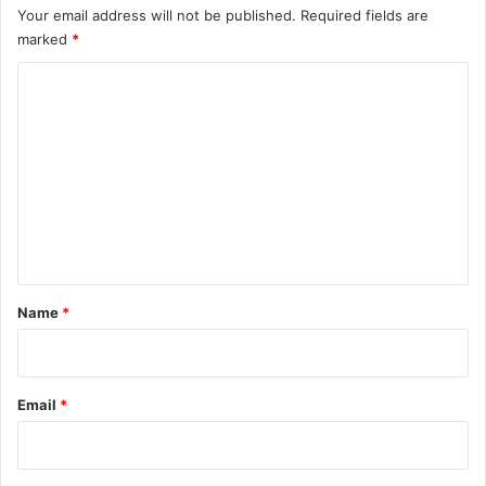
Your email address will not be published.
Required fields are
marked
*
C
o
m
m
e
n
t
*
Name
*
Email
*