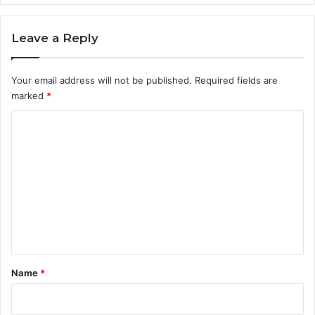
Leave a Reply
Your email address will not be published.
Required fields are
marked
*
C
o
m
m
e
n
t
*
Name
*