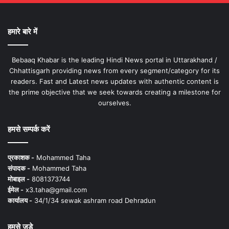
हमारे बारे में
Bebaaq Khabar is the leading Hindi News portal in Uttarakhand /
Chhattisgarh providing news from every segment/category for its
readers. Fast and Latest news updates with authentic content is
the prime objective that we seek towards creating a milestone for
ourselves.
हमसे सम्पर्क करें
प्रकाशक -
Mohammed Taha
संपादक -
Mohammed Taha
मोबाइल -
8081373744
ईमेल -
x3.taha@gmail.com
कार्यालय -
34/1/34 sewak ashram road Dehradun
हमसे जुड़े