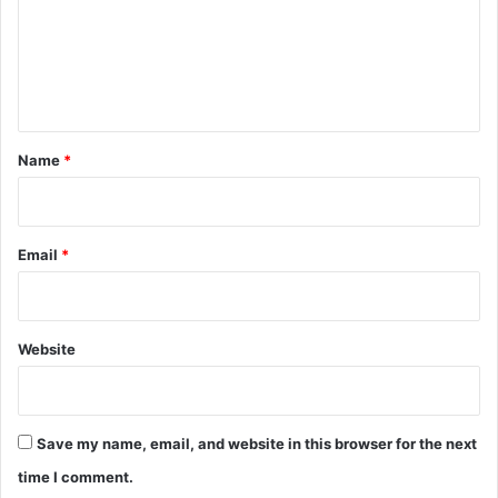
m
e
n
t
*
Name
*
Email
*
Website
Save my name, email, and website in this browser for the next
time I comment.