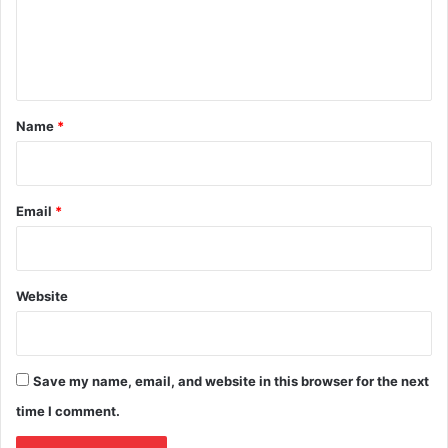
m
e
n
t
*
Name
*
Email
*
Website
Save my name, email, and website in this browser for the next
time I comment.