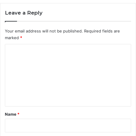
Leave a Reply
Your email address will not be published.
Required fields are
marked
*
C
o
m
m
e
n
t
*
Name
*