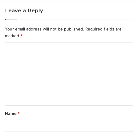
Leave a Reply
Your email address will not be published.
Required fields are
marked
*
C
o
m
m
e
n
t
*
Name
*