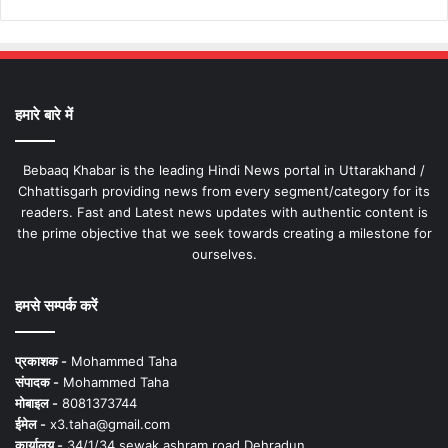
हमारे बारे में
Bebaaq Khabar is the leading Hindi News portal in Uttarakhand /
Chhattisgarh providing news from every segment/category for its
readers. Fast and Latest news updates with authentic content is
the prime objective that we seek towards creating a milestone for
ourselves.
हमसे सम्पर्क करें
प्रकाशक -
Mohammed Taha
संपादक -
Mohammed Taha
मोबाइल -
8081373744
ईमेल -
x3.taha@gmail.com
कार्यालय -
34/1/34 sewak ashram road Dehradun