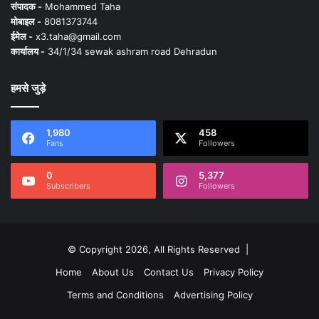
संपादक -
Mohammed Taha
मोबाइल -
8081373744
ईमेल -
x3.taha@gmail.com
कार्यालय -
34/1/34 sewak ashram road Dehradun
हमसे जुड़े
1,980
458
Fans
Followers
0
5,377
Subscribers
Followers
© Copyright 2026, All Rights Reserved |
Home
About Us
Contact Us
Privacy Policy
Terms and Conditions
Advertising Policy