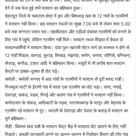
सविधाओं को देने में क्यों फेल हो गयी। धामी, मोदी सरकार भी मूलभूत सुविधाओं को
देने में जब फेल हुई तभी मतदान का बहिष्कार हुआ।
देहरादून जिले के चकराता क्षेत्र में द्वार और बिशलाड़ खत के 12 गांवों के ग्रामीणों
ने मतदान नहीं किया। छह मतदान स्थलों पर सुबह 7.00 बजे से लेकर शाम 5.00
बजे तक सन्नाटा पसरा रहा। तहसीलदार और एडीओ पंचायत ग्रामीणों को मनाने के
लिए गांव में पहुंचे, लेकिन ग्रामीण नहीं मिले। मतदान स्थल मिंडाल में केवल दो
मतदानकर्मियों ने मतदान किया। दांवा पुल-खारसी मोटर मार्ग का मरम्मत न होने से
12 गांवों मिंडाल, खनाड़, कुराड़, सिचाड़, मंझगांव, समोग, थणता, जोगियो, बनियाना,
सेंजाड़, सनौऊ, टावरा आदि ने बहिष्कार किया। मसूरी में भी करीब सात मतदान
केंद्रों पर इक्का-दुक्का ही वोट पड़े।
चमोली : चमोली जनपद में आठ गांवों के ग्रामीणों ने मतदान से दूरी बनाए रखी।
निजमुला घाटी के ईराणी गांव में मात्र एक ग्रामीण का वोट पड़ा। पाणा, गणाई,
देवराड़ा, सकंड, पंडाव, पिनई और बलाण गांव में ग्रामीणों ने मतदान नहीं किया।
कर्णप्रयाग के संकड, आदिबदरी के पड़ाव, नारायणबगड़ के मानूर और बेड़गांव के
ग्रामीण रहे मतदान से दूर। थराली के देवराड़ा और देवाल के बलाड़ में मतदान का
पूर्ण बहिष्कार।
पौड़ी : विकास खंड पाबौ के मतदान केंद्र चैड़ में मतदाता वोट डालने के लिए नहीं
निकले। इसकी जानकारी लगने पर आनन-फानन में निर्वाचन विभाग की टीम गांव