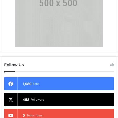
Follow Us
1,980
Fans
458
Followers
0
Subscribers