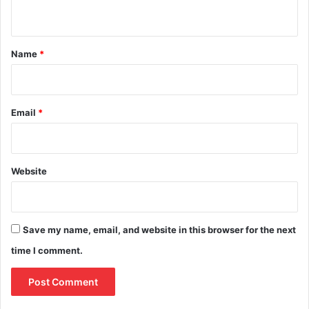
n
t
*
Name
*
Email
*
Website
Save my name, email, and website in this browser for the next
time I comment.