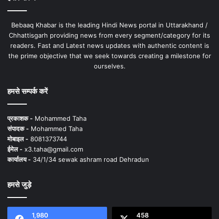
Bebaaq Khabar is the leading Hindi News portal in Uttarakhand /
Chhattisgarh providing news from every segment/category for its
readers. Fast and Latest news updates with authentic content is
the prime objective that we seek towards creating a milestone for
ourselves.
हमसे सम्पर्क करें
प्रकाशक -
Mohammed Taha
संपादक -
Mohammed Taha
मोबाइल -
8081373744
ईमेल -
x3.taha@gmail.com
कार्यालय -
34/1/34 sewak ashram road Dehradun
हमसे जुड़े
1,980
458