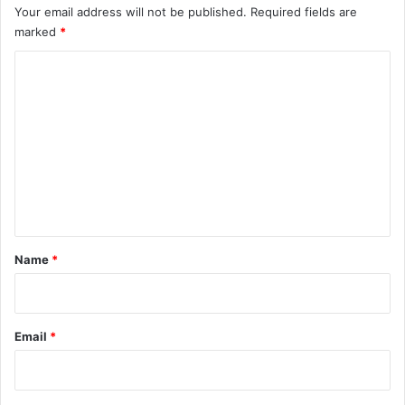
Your email address will not be published.
Required fields are
marked
*
C
o
m
m
e
n
t
*
Name
*
Email
*