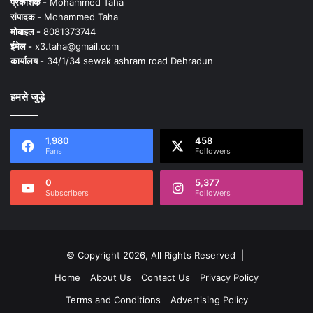
प्रकाशक -
Mohammed Taha
संपादक -
Mohammed Taha
मोबाइल -
8081373744
ईमेल -
x3.taha@gmail.com
कार्यालय -
34/1/34 sewak ashram road Dehradun
हमसे जुड़े
1,980
458
Fans
Followers
0
5,377
Subscribers
Followers
© Copyright 2026, All Rights Reserved |
Home
About Us
Contact Us
Privacy Policy
Terms and Conditions
Advertising Policy